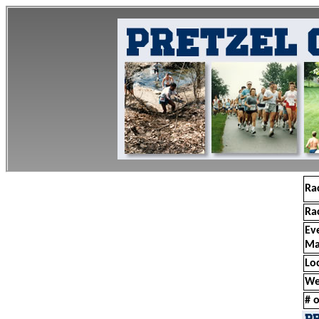
Ra
Ra
Ev
Ma
Lo
We
# o