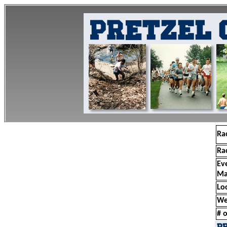
Ra
Ra
Ev
Ma
Lo
We
# o