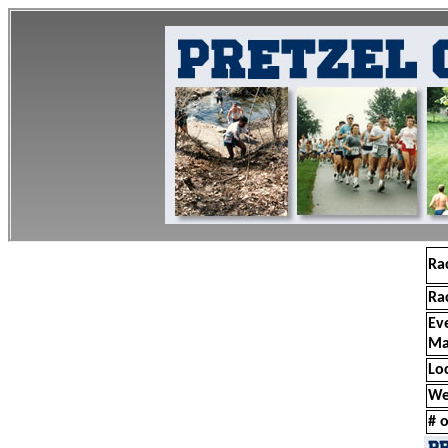
Ra
Ra
Ev
Ma
Lo
We
# o